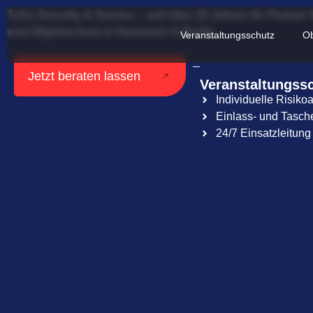
ToSa Security & Service – seit über 25 Jahren Ihr Partner 
und Objektschutz in Hannover & Berlin.
Veranstaltungsschutz
Ob
Jetzt beraten lassen
Veranstaltungss
Individuelle Risiko
Einlass‑ und Tasc
24/7 Einsatzleitun