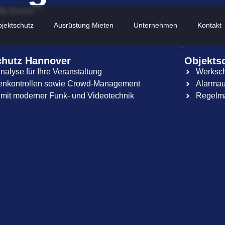
für Event‑
jektschutz
Ausrüstung Mieten
Unternehmen
Kontakt
chutz Hannover
Objekts
analyse für Ihre Veranstaltung
Werksc
henkontrollen sowie Crowd‑Management
Alarmau
g mit moderner Funk‑ und Videotechnik
Regelmä