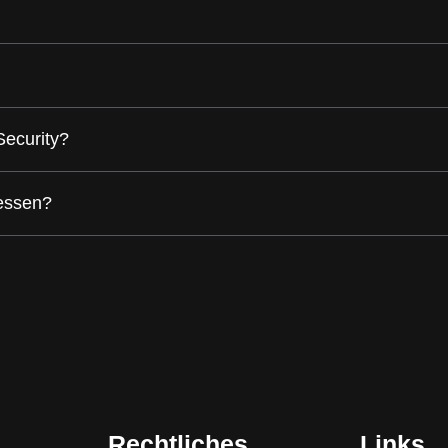
Security?
tessen?
Rechtliches
Links