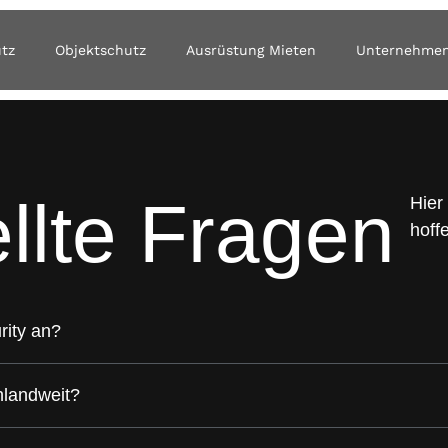
utz
Objektschutz
Ausrüstung Mieten
Unternehme
llte
Fragen
Hier
hoff
rity an?
chlandweit?