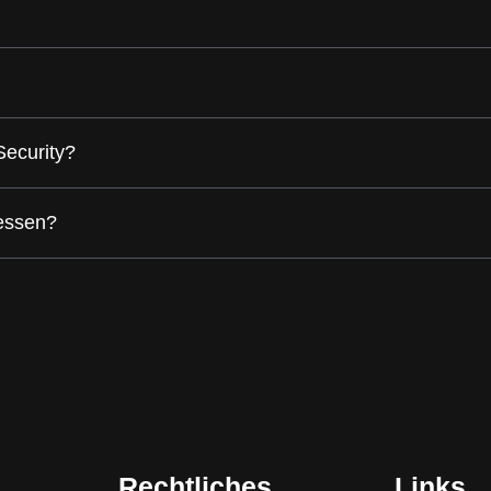
Security?
tessen?
Rechtliches
Links