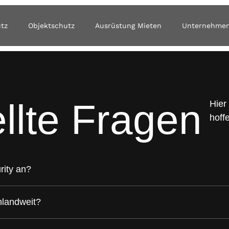
utz
Objektschutz
Ausrüstung Mieten
Unternehme
llte
Fragen
Hier
hoff
rity an?
chlandweit?